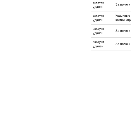
аккаунт
За волю к
удален
аккаунт
Красивые
удален
комбинац
аккаунт
За волю к
удален
аккаунт
За волю к
удален