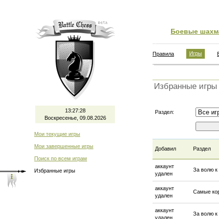
Боевые шахм
Игры
Правила
Избранные игры
13:27:29
Раздел:
Воскресенье, 09.08.2026
Мои текущие игры
Мои завершенные игры
Добавил
Раздел
Поиск по всем играм
аккаунт
За волю к
Избранные игры
удален
аккаунт
Самые ко
удален
аккаунт
За волю к
удален