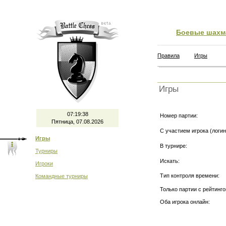
Боевые шахм
Правила
Игры
Игры
07:19:38
Номер партии:
Пятница, 07.08.2026
С участием игрока (логин
Игры
В турнире:
Турниры
Искать:
Игроки
Тип контроля времени:
Командные турниры
Только партии с рейтинго
Оба игрока онлайн: