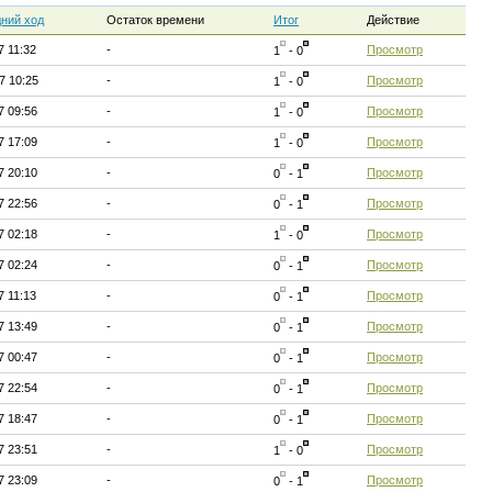
ний ход
Остаток времени
Итог
Действие
7 11:32
-
Просмотр
1
- 0
7 10:25
-
Просмотр
1
- 0
7 09:56
-
Просмотр
1
- 0
7 17:09
-
Просмотр
1
- 0
7 20:10
-
Просмотр
0
- 1
7 22:56
-
Просмотр
0
- 1
7 02:18
-
Просмотр
1
- 0
7 02:24
-
Просмотр
0
- 1
7 11:13
-
Просмотр
0
- 1
7 13:49
-
Просмотр
0
- 1
7 00:47
-
Просмотр
0
- 1
7 22:54
-
Просмотр
0
- 1
7 18:47
-
Просмотр
0
- 1
7 23:51
-
Просмотр
1
- 0
7 23:09
-
Просмотр
0
- 1