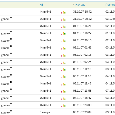
КВ
↑
Начало
Послед
Фиш 5+1
31.10.07 18:42
02.11.0
Фиш 5+1
31.10.07 20:22
03.12.0
т удален
Фиш 5+1
01.11.07 16:21
02.11.0
Фиш 5+1
01.11.07 16:22
01.11.0
т удален
Фиш 5+1
02.11.07 20:10
02.11.0
т удален
Фиш 5+1
03.11.07 01:41
03.11.0
т удален
Фиш 5+1
03.11.07 02:13
03.11.0
т удален
Фиш 5+1
03.11.07 02:24
03.11.0
т удален
Фиш 5+1
03.11.07 11:13
03.11.0
т удален
Фиш 5+1
03.11.07 11:16
04.11.0
т удален
Фиш 5+1
03.11.07 11:48
04.11.0
т удален
Фиш 5+1
03.11.07 13:58
07.11.0
т удален
Фиш 5+1
03.11.07 18:47
03.11.0
т удален
Фиш 5+1
03.11.07 23:09
03.11.0
т удален
5 минут
03.11.07 23:09
03.11.0
т удален