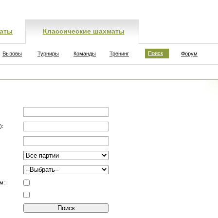
аты
Классические шахматы
Поиск
Вызовы
Турниры
Команды
Тренинг
Форум
):
м: