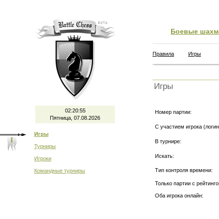
Боевые шахм
Правила
Игры
Игры
02:20:55
Номер партии:
Пятница, 07.08.2026
С участием игрока (логин
Игры
В турнире:
Турниры
Искать:
Игроки
Тип контроля времени:
Командные турниры
Только партии с рейтинго
Оба игрока онлайн: