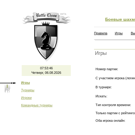
Боевые шахм
Правила
Игры
Вы
Игры
07:53:46
Номер партии:
Четверг, 06.08.2026
С участием игрока (логин
Игры
В турнире:
Турниры
Искать:
Игроки
Тип контроля времени:
Командные турниры
Только партии с рейтинго
Оба игрока онлайн: