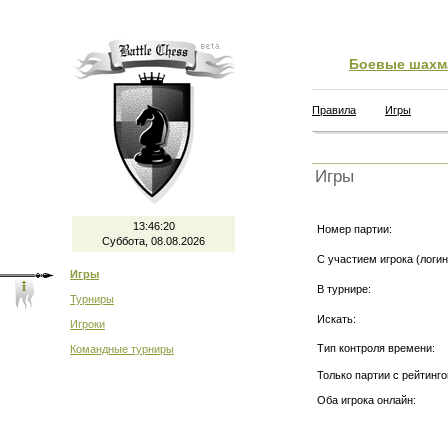
Боевые шахм
Правила
Игры
Игры
13:46:20
Номер партии:
Суббота, 08.08.2026
С участием игрока (логин
Игры
В турнире:
Турниры
Искать:
Игроки
Тип контроля времени:
Командные турниры
Только партии с рейтинго
Оба игрока онлайн: