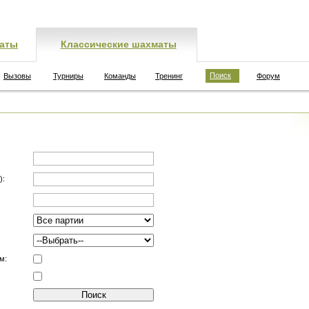
аты
Классические шахматы
Поиск
Вызовы
Турниры
Команды
Тренинг
Форум
):
м: