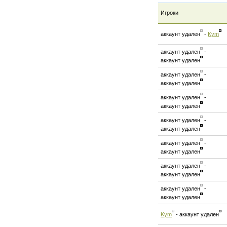
Игроки
аккаунт удален
-
Kym
аккаунт удален
-
аккаунт удален
аккаунт удален
-
аккаунт удален
аккаунт удален
-
аккаунт удален
аккаунт удален
-
аккаунт удален
аккаунт удален
-
аккаунт удален
аккаунт удален
-
аккаунт удален
аккаунт удален
-
аккаунт удален
Kym
-
аккаунт удален