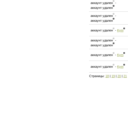
аккаунт удален
-
аккаунт удален
аккаунт удален
-
аккаунт удален
аккаунт удален
-
Kym
аккаунт удален
-
аккаунт удален
аккаунт удален
-
Kym
аккаунт удален
-
Kym
Страницы:
18
|
19
|
20
|
21