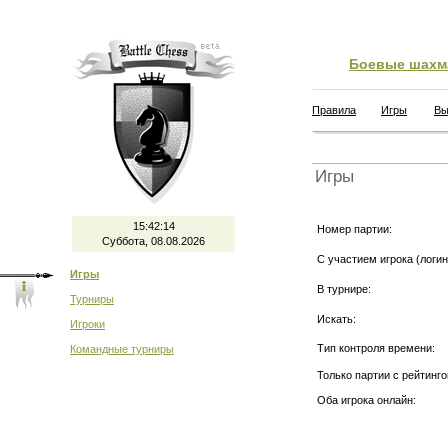
Боевые шахм
Правила
Игры
Вы
Игры
15:42:15
Номер партии:
Суббота, 08.08.2026
С участием игрока (логин
Игры
В турнире:
Турниры
Искать:
Игроки
Тип контроля времени:
Командные турниры
Только партии с рейтинго
Оба игрока онлайн: