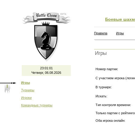
Боевые шахм
Правила
Игры
Игры
23:01:02
Номер партии:
Четверг, 06.08.2026
С участием игрока (логин
Игры
В турнире:
Турниры
Искать:
Игроки
Тип контроля времени:
Командные турниры
Только партии с рейтинго
Оба игрока онлайн: