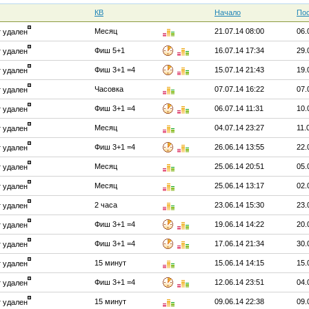
КВ
Начало
Пос
Месяц
21.07.14 08:00
06.
т удален
Фиш 5+1
16.07.14 17:34
29.
т удален
Фиш 3+1 =4
15.07.14 21:43
19.
т удален
Часовка
07.07.14 16:22
07.
т удален
Фиш 3+1 =4
06.07.14 11:31
10.
т удален
Месяц
04.07.14 23:27
11.
т удален
Фиш 3+1 =4
26.06.14 13:55
22.
т удален
Месяц
25.06.14 20:51
05.
т удален
Месяц
25.06.14 13:17
02.
т удален
2 часа
23.06.14 15:30
23.
т удален
Фиш 3+1 =4
19.06.14 14:22
20.
т удален
Фиш 3+1 =4
17.06.14 21:34
30.
т удален
15 минут
15.06.14 14:15
15.
т удален
Фиш 3+1 =4
12.06.14 23:51
04.
т удален
15 минут
09.06.14 22:38
09.
т удален