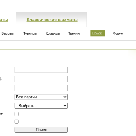
аты
Классические шахматы
Поиск
Вызовы
Турниры
Команды
Тренинг
Форум
):
м: