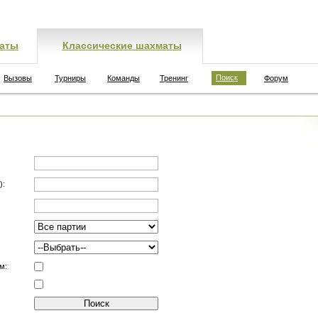
аты
Классические шахматы
Поиск
Вызовы
Турниры
Команды
Тренинг
Форум
):
м: