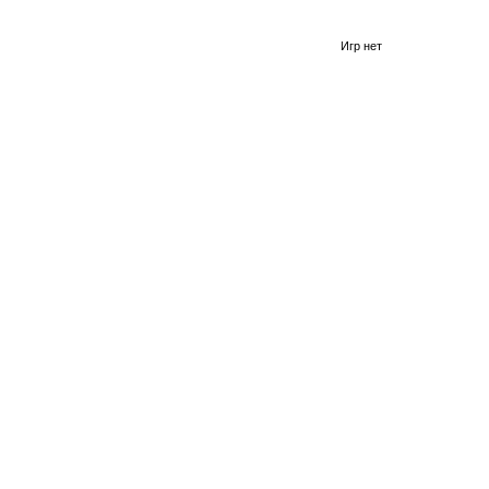
Игр нет