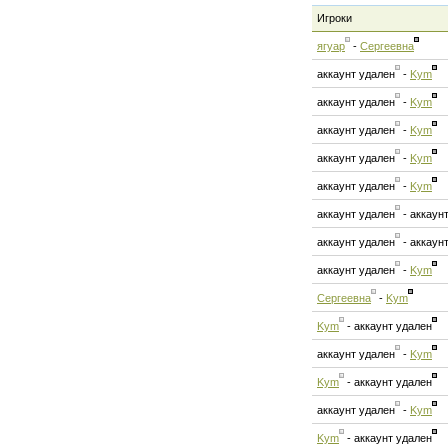
Игроки
ягуар
-
Сергеевна
аккаунт удален
-
Kym
аккаунт удален
-
Kym
аккаунт удален
-
Kym
аккаунт удален
-
Kym
аккаунт удален
-
Kym
аккаунт удален
-
аккаун
аккаунт удален
-
аккаун
аккаунт удален
-
Kym
Сергеевна
-
Kym
Kym
-
аккаунт удален
аккаунт удален
-
Kym
Kym
-
аккаунт удален
аккаунт удален
-
Kym
Kym
-
аккаунт удален