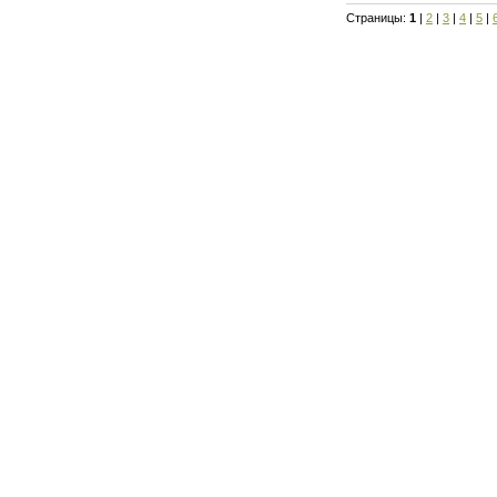
Страницы:
1
|
2
|
3
|
4
|
5
|