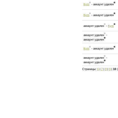
Kym
-
аккаунт удален
Kym
-
аккаунт удален
аккаунт удален
-
Kym
аккаунт удален
-
аккаунт удален
Kym
-
аккаунт удален
аккаунт удален
-
аккаунт удален
Страницы:
6
|
7
|
8
|
9
|
10