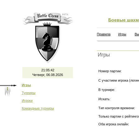
Боевые шахм
Правила
Игры
Вы
Игры
21:05:42
Номер партии:
Четверг, 06.08.2026
С участием игрока (логин
Игры
В турнире:
Турниры
Искать:
Игроки
Тип контроля времени:
Командные турниры
Только партии с рейтинго
Оба игрока онлайн: