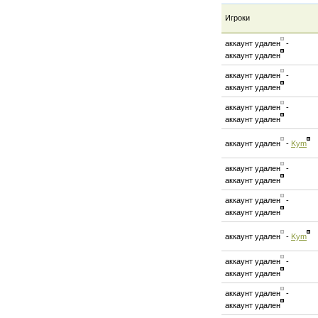
Игроки
аккаунт удален
-
аккаунт удален
аккаунт удален
-
аккаунт удален
аккаунт удален
-
аккаунт удален
аккаунт удален
-
Kym
аккаунт удален
-
аккаунт удален
аккаунт удален
-
аккаунт удален
аккаунт удален
-
Kym
аккаунт удален
-
аккаунт удален
аккаунт удален
-
аккаунт удален