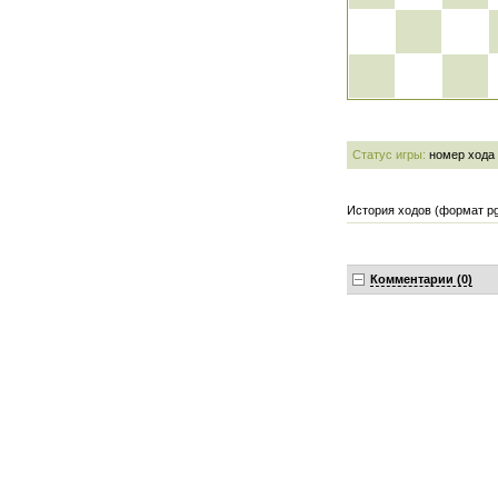
Статус игры:
номер хода
История ходов (формат pg
Комментарии (0)