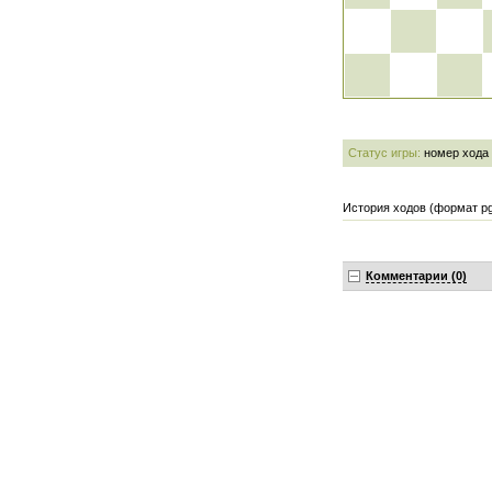
Статус игры:
номер хода
История ходов (формат pg
Комментарии (0)