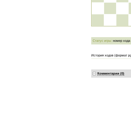
Статус игры:
номер хода
История ходов (формат pg
Комментарии (0)