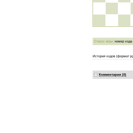
Статус игры:
номер хода
История ходов (формат pg
Комментарии (0)