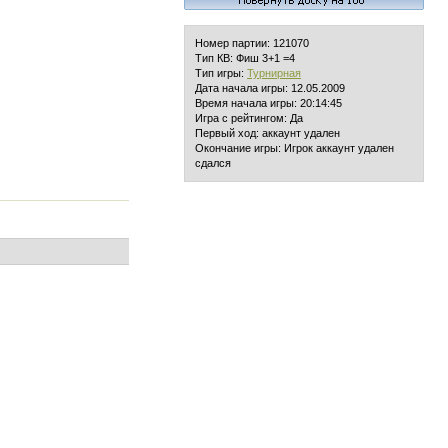
Номер партии: 121070
Тип КВ: Фиш 3+1 =4
Тип игры:
Турнирная
Дата начала игры: 12.05.2009
Время начала игры: 20:14:45
Игра с рейтингом: Да
Первый ход: аккаунт удален
Окончание игры: Игрок аккаунт удален
сдался