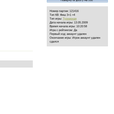
Номер партии: 121416
Тип КВ: Фиш 3+1 =4
Тип игры:
Турнирная
Дата начала игры: 13.05.2009
Время начала игры: 10:20:58
Игра с рейтингом: Да
Первый ход: аккаунт удален
Окончание игры: Игрок аккаунт удален
сдался