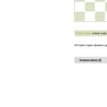
Статус игры:
номер хода
История ходов (формат pg
Комментарии (0)