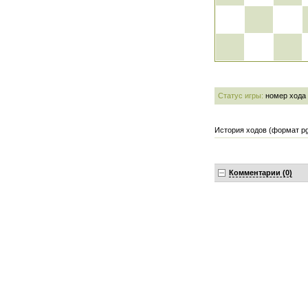
Статус игры:
номер хода
История ходов (формат pg
Комментарии (0)