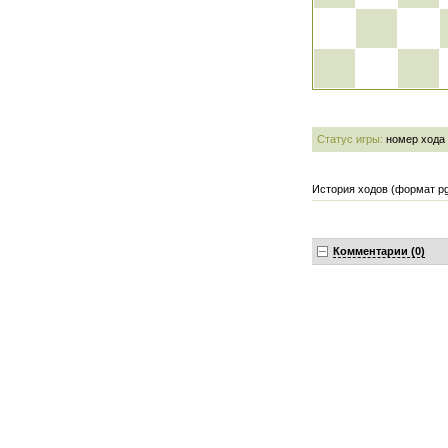
Статус игры:
номер хода
История ходов (формат pg
Комментарии (0)