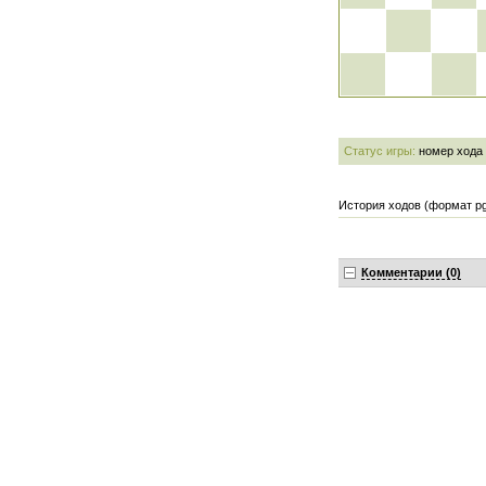
Статус игры:
номер хода
История ходов (формат pg
Комментарии (0)