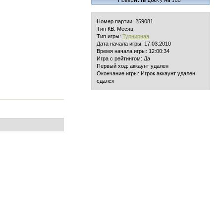
Номер партии: 259081
Тип КВ: Месяц
Тип игры:
Турнирная
Дата начала игры: 17.03.2010
Время начала игры: 12:00:34
Игра с рейтингом: Да
Первый ход: аккаунт удален
Окончание игры: Игрок аккаунт удален
сдался