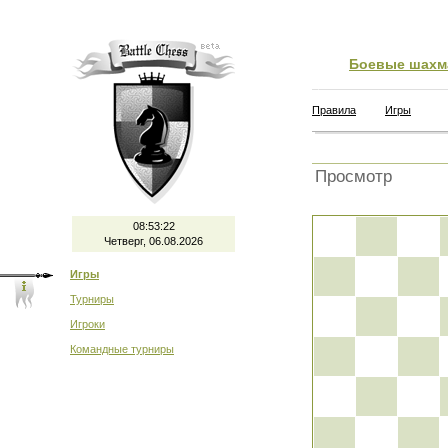
Боевые шахм
Правила
Игры
Просмотр
08:53:22
Четверг, 06.08.2026
Игры
Турниры
Игроки
Командные турниры