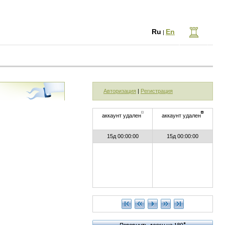
Ru
En
|
Авторизация
|
Регистрация
аккаунт удален
аккаунт удален
15д 00:00:00
15д 00:00:00