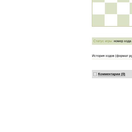
Статус игры:
номер хода
История ходов (формат pg
Комментарии (0)