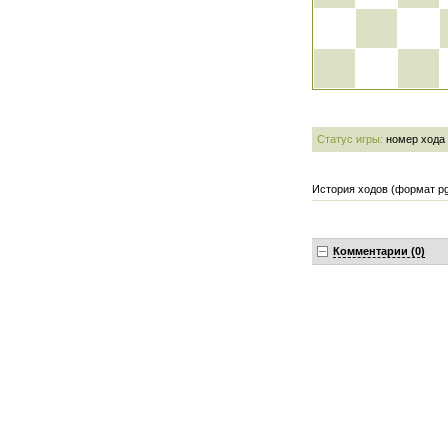
Статус игры:
номер хода
История ходов (формат pg
Комментарии (0)