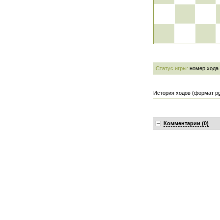
Статус игры:
номер хода
История ходов (формат pg
Комментарии (0)