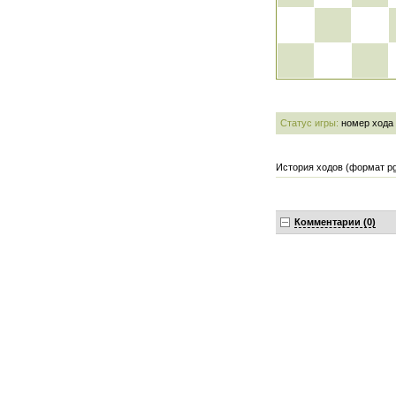
Статус игры:
номер хода
История ходов (формат pg
Комментарии (0)