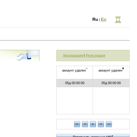
Ru
En
|
Авторизация
|
Регистрация
аккаунт удален
аккаунт удален
05д 00:00:00
05д 00:00:00