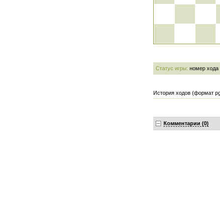
Статус игры:
номер хода
История ходов (формат pg
Комментарии (0)