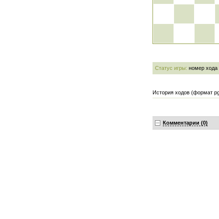
Статус игры:
номер хода
История ходов (формат pg
Комментарии (0)