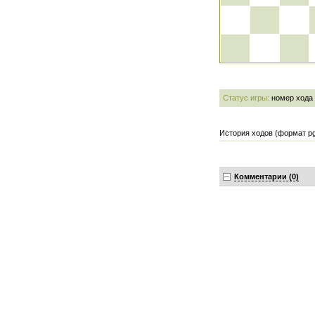
Статус игры:
номер хода
История ходов (формат pg
Комментарии (0)