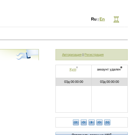
Ru
En
|
Авторизация
|
Регистрация
Kym
аккаунт удален
03д 00:00:00
03д 00:00:00