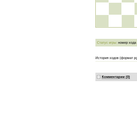
Статус игры:
номер хода
История ходов (формат pg
Комментарии (0)