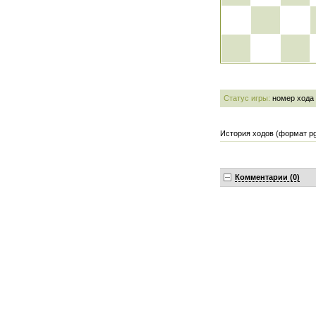
Статус игры:
номер хода
История ходов (формат pg
Комментарии (0)