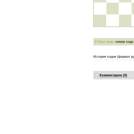
Статус игры:
номер хода
История ходов (формат pg
Комментарии (0)