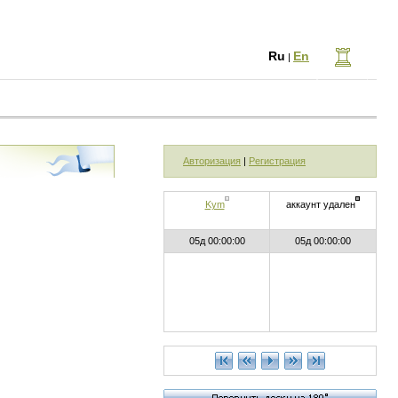
Ru
En
|
Авторизация
|
Регистрация
Kym
аккаунт удален
05д 00:00:00
05д 00:00:00