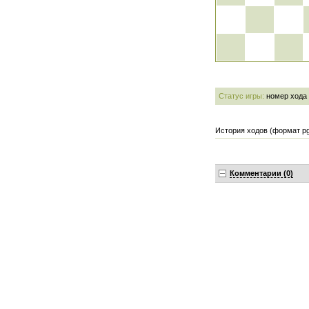
Статус игры:
номер хода
История ходов (формат pg
Комментарии (0)