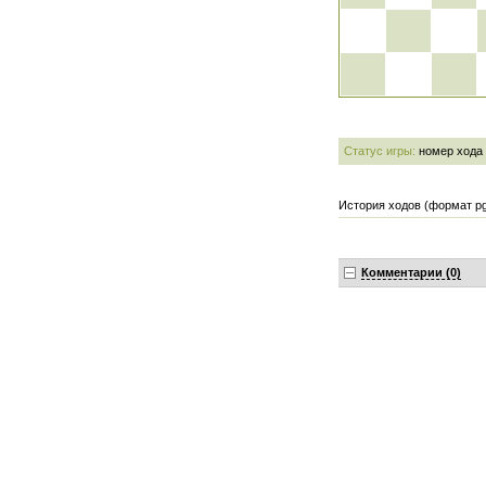
Статус игры:
номер хода
История ходов (формат pg
Комментарии (0)