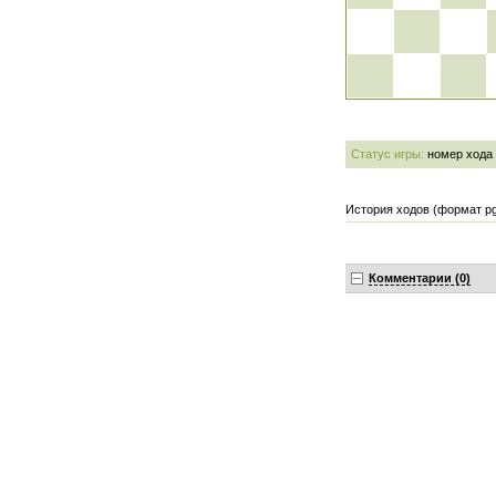
Статус игры:
номер хода
История ходов (формат pg
Комментарии (0)