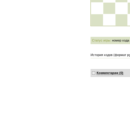
Статус игры:
номер хода
История ходов (формат pg
Комментарии (0)