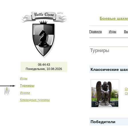
Боевые шахм
Правила
Игры
Вы
Турниры
06:44:43
Понедельник, 10.08.2026
Классические шах
Игры
Турниры
О
Игроки
О
Командные турниры
Победители