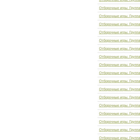
Отборочные игры. Групп
Отборочные игры. Группа
Отборочные игры. Группа
Отборочные игры. Группа
Отборочные игры. Группа
Отборочные игры. Групп
Отборочные игры. Групп
Отборочные игры. Групп
Отборочные игры. Группа
Отборочные игры. Групп
Отборочные игры. Групп
Отборочные игры. Группа
Отборочные игры. Группа
Отборочные игры. Групп
Отборочные игры. Группа
Отборочные игры. Групп
Отборочные игры. Группа