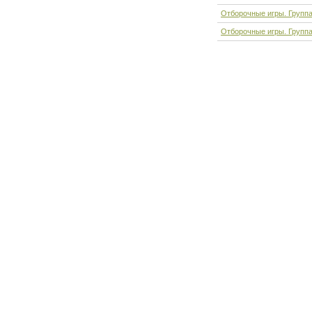
Отборочные игры. Группа
Отборочные игры. Группа