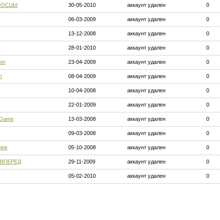
НОСЦЫ
30-05-2010
аккаунт удален
0
06-03-2009
аккаунт удален
0
13-12-2008
аккаунт удален
0
28-01-2010
аккаунт удален
0
ion
23-04-2009
аккаунт удален
0
m
08-04-2009
аккаунт удален
0
10-04-2008
аккаунт удален
0
22-01-2009
аккаунт удален
0
iGame
13-03-2008
аккаунт удален
0
09-03-2008
аккаунт удален
0
лев
05-10-2008
аккаунт удален
0
ВПЕРЕД
29-11-2009
аккаунт удален
0
05-02-2010
аккаунт удален
0