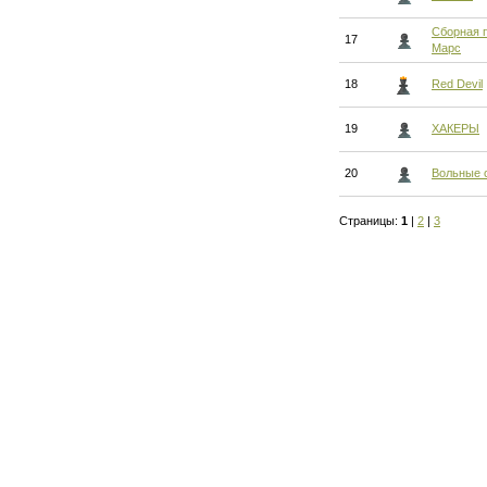
Сборная 
17
Марс
18
Red Devil
19
ХАКЕРЫ
20
Вольные 
Страницы:
1
|
2
|
3