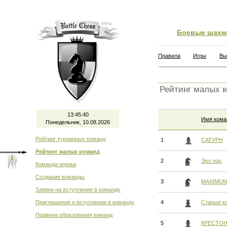
Боевые шахм
Правила
Игры
Вы
Рейтинг малых 
13:45:41
Имя кома
Понедельник, 10.08.2026
Рейтинг турнирных команд
1
САТУРН
Рейтинг малых команд
2
Эхо нас
Команда игрока
Создание команды
3
MAXIMU
Заявки на вступление в команду
Приглашения о вступлении в команду
4
Старые к
Правила образования команд
5
КРЕСТО