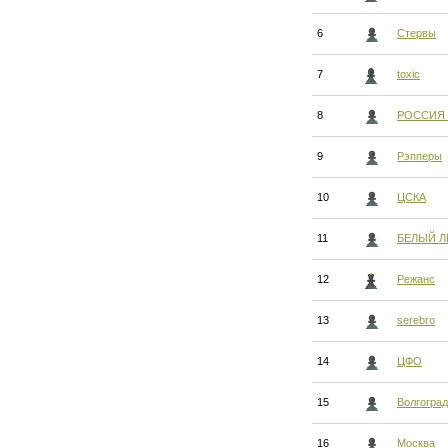
6
Стервы
7
toxic
8
РОССИЯ 
9
Рэпперы
10
ЦСКА
11
БЕЛЫЙ Л
12
Режанс
13
serebro
14
ЦФО
15
Волгоград
16
Москва