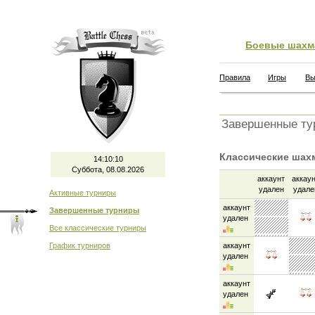
Боевые шахм
Правила
Игры
Вы
Завершенные ту
Классические шах
14:10:11
Суббота, 08.08.2026
аккаунт
аккау
удален
удале
Активные турниры
аккаунт
Завершенные турниры
удален
Все классические турниры
График турниров
аккаунт
удален
аккаунт
удален