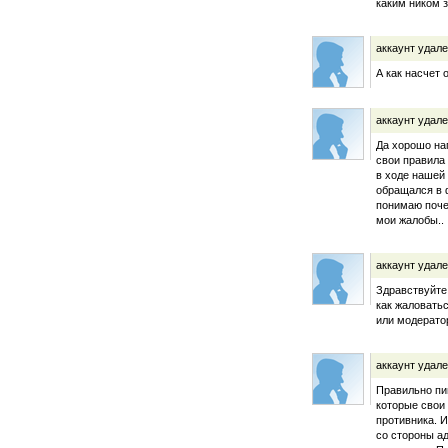
каким ником 
аккаунт удал
А как насчет 
аккаунт удал
Да хорошо на
свои правила 
в ходе нашей
обращался в 
понимаю поче
мои жалобы..
аккаунт удал
Здравствуйте 
как жаловатьс
или модерато
аккаунт удал
Правильно пи
которые свои
противника. 
со стороны а