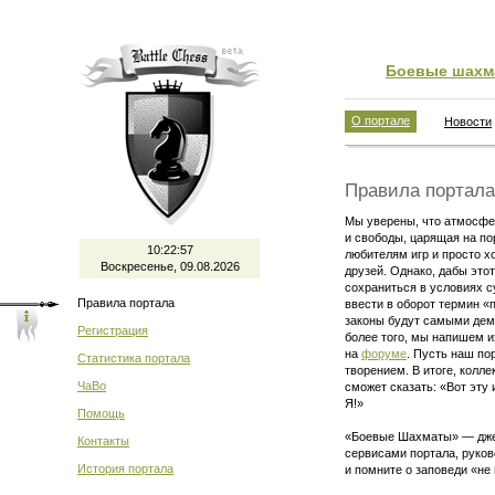
Боевые шахм
О портале
Новости
Правила портал
Мы уверены, что атмосфер
и свободы, царящая на по
10:22:58
любителям игр и просто х
Воскресенье, 09.08.2026
друзей. Однако, дабы это
сохраниться в условиях с
Правила портала
ввести в оборот термин «
законы будут самыми дем
Регистрация
более того, мы напишем и
на
форуме
. Пусть наш по
Статистика портала
творением. В итоге, колл
ЧаВо
сможет сказать: «Вот эту
Я!»
Помощь
«Боевые Шахматы» — джен
Контакты
сервисами портала, руко
История портала
и помните о заповеди «не