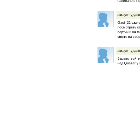
написано в П
аккаунт удал
Gasir 21 уже
посмотреть к
партии и на м
место на сер
аккаунт удал
Здравствуйте,
над Quazar у 