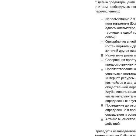
С целью предотвращения д
считаем необходимым поя
перечисленных:
Использование 2-х 
пользователем (Есл
одного компьютера,
турнирах в одной г
собой);
Оскорбление в люб
гостей портала и д
жителей других пла
Разжигание розни и
Совершения престу
предусмотренных н
Препятствование к
сервисами портала
Интернет-ресурсы,
ник-неймов
и авата
общественной мор
Клуба; использован
числе интеллекта к
определенных случ
Проведение договор
определен не в про
соглашения игроков
А также множество
действий.
Приведет к незамедлител
Администрации Сайта в ви