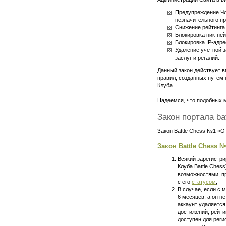
Предупреждение Чл
незначительного п
Снижение рейтинга 
Блокировка
ник-не
Блокировка
IP-адре
Удаление учетной з
заслуг и регалий.
Данный закон действует 
правил, созданных путем
Клуба.
Надеемся, что подобных м
Закон портала
ba
Закон Battle Chess №1 «О
Закон Battle Chess 
Всякий зарегистр
Клуба Battle Ches
возможностями, п
с его
статусом
;
В случае, если с 
6 месяцев, а он не
аккаунт удаляется
достижений, рейти
доступен для рег