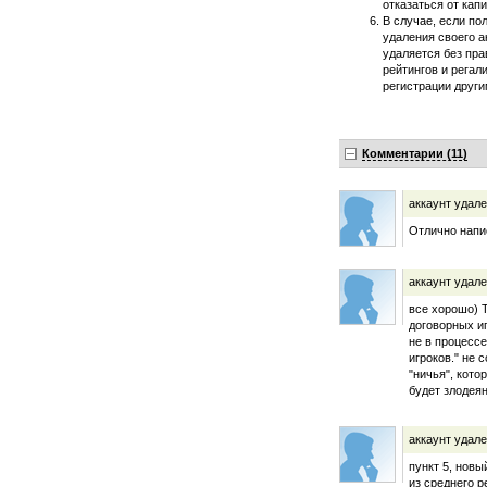
отказаться от капи
В случае, если по
удаления своего а
удаляется без пр
рейтингов и регал
регистрации друг
Комментарии (11)
аккаунт удал
Отлично напи
аккаунт удал
все хорошо) 
договорных иг
не в процессе
игроков." не 
"ничья", кото
будет злодея
аккаунт удал
пункт 5, нов
из среднего р