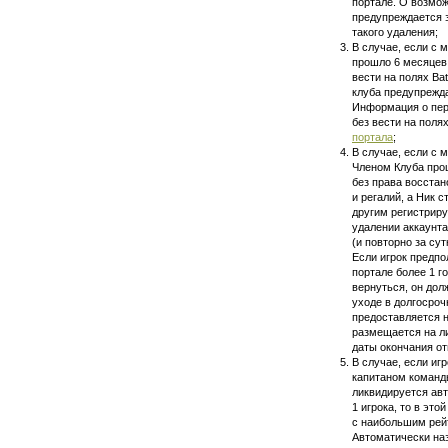
портале. О возмож
предупреждается з
такого удаления;
В случае, если с 
прошло 6 месяцев
вести на полях Ba
клуба предупрежда
Информация о пер
без вести на поля
портала
;
В случае, если с 
Членом Клуба прош
без права восстан
и регалий, а Ник 
другим регистрир
удалении аккаунта
(и повторно за сут
Если игрок предпо
портале более 1 г
вернуться, он до
уходе в долгосроч
предоставляется н
размещается на ли
даты окончания от
В случае, если игр
капитаном команд
ликвидируется авт
1 игрока, то в это
с наибольшим рей
Автоматически на