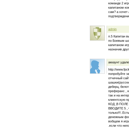
команде 2 игр
капитаном ко
сам? а хочет 
подтверждение
admin
п.5 Капитан в
по Боевым ша
капитаном игр
назначив друг
аккаунт удал
http://www.fpc
попробуйте за
отчичный сайт
шашки(русские
деберц, белот
преферанс , н
так и на инте
клиентскую п
КОД ,В ПОЛ
ВВОДИТЕ 5 , 
только!!!..Ес
денежным фон
вобщем я игр
.если что неп