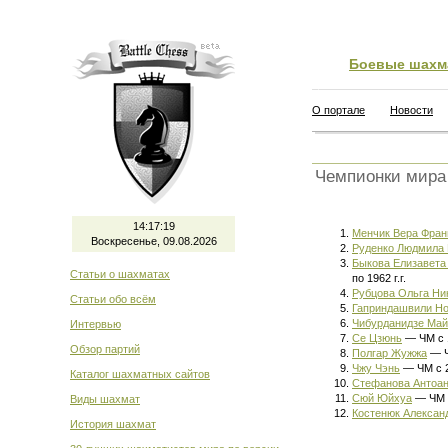
Боевые шахм
О портале
Новости
Чемпионки мира
14:17:19
Менчик Вера Фран
Воскресенье, 09.08.2026
Руденко Людмила
Быкова Елизавета
Статьи о шахматах
по 1962 г.г.
Рубцова Ольга Ни
Статьи обо всём
Гаприндашвили Но
Чибурданидзе Май
Интервью
Се Цзюнь
— ЧМ с 1
Обзор партий
Полгар Жужжа
— ЧМ
Чжу Чэнь
— ЧМ с 20
Каталог шахматных сайтов
Стефанова Антоан
Сюй Юйхуа
— ЧМ с
Виды шахмат
Костенюк Алексан
История шахмат