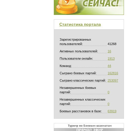
Статистика портала
Зарегистрированных
пользователей:
41268
Активных пользователей:
16
Пользователи онлайн:
1913
Команд:
44
Сыграно боевых партий:
162816
Сыграно классических партий:
253097
Незавершенных боевых
партий:
0
Незавершенных классических
партий:
0
Боевых расстановок в базе:
63919