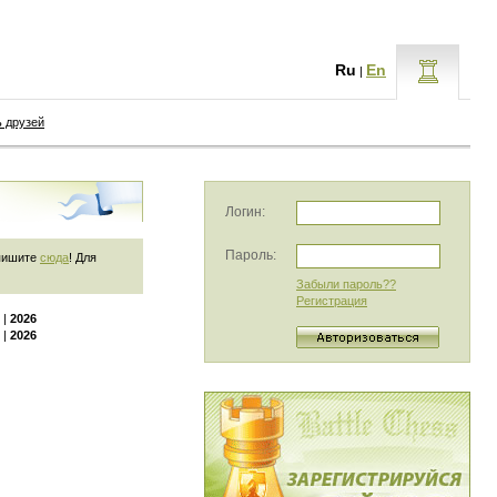
Ru
En
|
ь друзей
Логин:
Пароль:
 пишите
сюда
! Для
Забыли пароль??
Регистрация
|
2026
|
2026