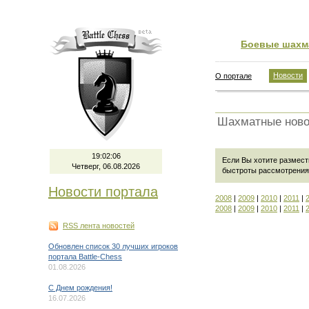
Боевые шахм
Новости
О портале
Шахматные ново
19:02:06
Если Вы хотите размест
Четверг, 06.08.2026
быстроты рассмотрения
Новости портала
2008
|
2009
|
2010
|
2011
|
2008
|
2009
|
2010
|
2011
|
RSS лента новостей
Обновлен список 30 лучших игроков
портала Battle-Chess
01.08.2026
C Днем рождения!
16.07.2026