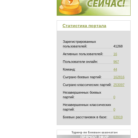
Статистика портала
Зарегистрированных
пользователей:
41268
Активных пользователей:
16
Пользователи онлайн:
967
Команд:
44
Сыграно боевых партий:
162816
Сыграно классических партий:
253097
Незавершенных боевых
партий:
0
Незавершенных классических
партий:
0
Боевых расстановок в базе:
63919