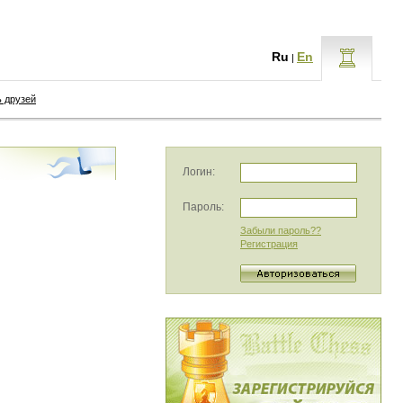
Ru
En
|
ь друзей
Логин:
Пароль:
Забыли пароль??
Регистрация