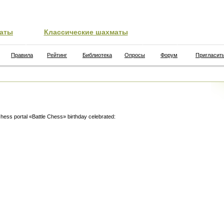
аты
Классические шахматы
Правила
Рейтинг
Библиотека
Опросы
Форум
Пригласит
hess portal «Battle Chess» birthday celebrated: