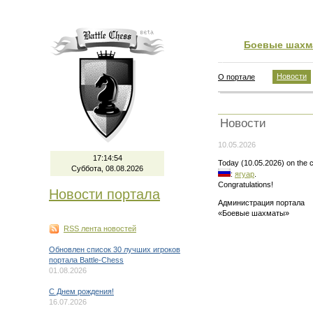
Боевые шахм
Новости
О портале
Новости
10.05.2026
17:14:54
Today (10.05.2026) on the c
Суббота, 08.08.2026
:
ягуар
.
Congratulations!
Новости портала
Администрация портала
«Боевые шахматы»
RSS лента новостей
Обновлен список 30 лучших игроков
портала Battle-Chess
01.08.2026
C Днем рождения!
16.07.2026