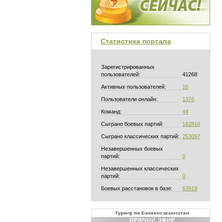
Статистика портала
Зарегистрированных
пользователей:
41268
Активных пользователей:
16
Пользователи онлайн:
1376
Команд:
44
Сыграно боевых партий:
162816
Сыграно классических партий:
253097
Незавершенных боевых
партий:
0
Незавершенных классических
партий:
0
Боевых расстановок в базе:
63919