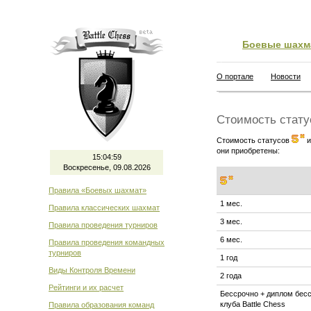
Боевые шахм
О портале
Новости
Стоимость стат
Стоимость статусов
они приобретены:
15:05:00
Воскресенье, 09.08.2026
Правила «Боевых шахмат»
1 мес.
Правила классических шахмат
3 мес.
Правила проведения турниров
6 мес.
Правила проведения командных
турниров
1 год
Виды Контроля Времени
2 года
Рейтинги и их расчет
Бессрочно + диплом бесс
клуба Battle Chess
Правила образования команд