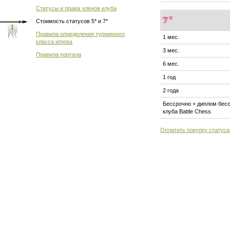
Статусы и права членов клуба
Стоимость статусов 5* и 7*
Правила определения турнирного
1 мес.
класса игрока
3 мес.
Правила портала
6 мес.
1 год
2 года
Бессрочно + диплом бесс
клуба Battle Chess
Оплатить покупку статуса