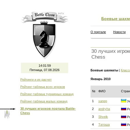
Боевые шахм
О портале
Новости
30 лучших игроко
Chess
14:02:00
Пятница, 07.08.2026
Боевые шахматы
|
Класс
Январь 2010
Рейтинги и их расчет
Рейтинг-таблица всех игроков
№
ФИО
Стран
Рейтинг-таблица турнирных команд
1
xanep
Рейтинг-таблица малых команд
Ук
30 лучших игроков портала Battle-
2
andryha
Ро
Chess
3
Shveik
Ро
4
Татоша
Ро