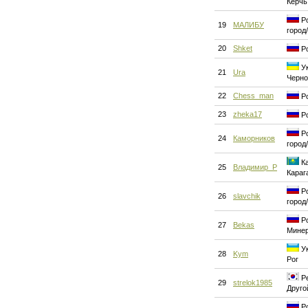
Керчь
Ро
19
МАЛИБУ
город
20
Shket
Ро
Ук
21
Ura
Черн
22
Chess_man
Ро
23
zheka17
Ро
Ро
24
Каморников
город
Ка
25
Владимир_Р
Караг
Ро
26
slavchik
город
Ро
27
Bekas
Мине
Ук
28
Kym
Рог
Ре
29
strelok1985
Друго
Ро