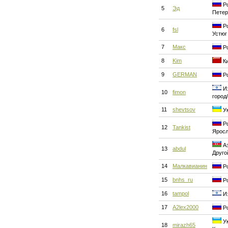
Ро
5
Эд
Петер
Ро
6
fsl
Устюг
7
Макс
Ро
8
Kim
Ки
9
GERMAN
Ро
Из
10
fimon
город
11
shevtsov
Ук
Ро
12
Tankist
Ярос
Аз
13
abdul
Друго
14
Малкавианин
Ро
15
bnhs_ru
Ро
16
tampol
Из
17
A2lex2000
Ро
Ук
18
mirazh65