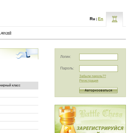
Ru
En
|
 друзей
Логин:
Пароль:
Забыли пароль??
Регистрация
нирный класс