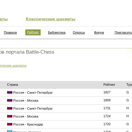
аты
Классические шахматы
Рейтинг
Правила
Библиотека
Опросы
Форум
Пригласить
ов портала Battle-Chess
ические шахматы
Страна
Рейтинг
Тур
1827
G
Россия - Санкт-Петербург
1809
G
Россия - Москва
1731
H
Россия - Санкт-Петербург
1724
H
Россия - Москва
1720
G
Россия - Краснодар