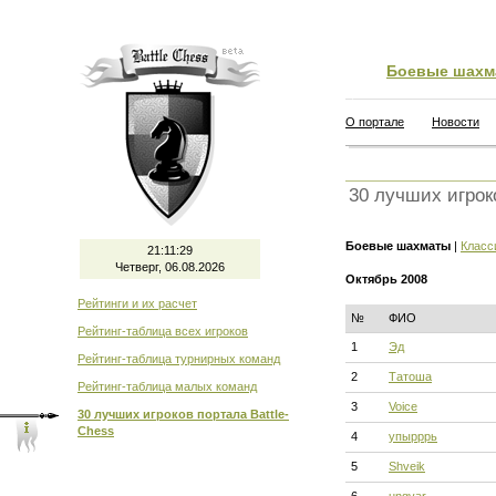
Боевые шахм
О портале
Новости
30 лучших игрок
Боевые шахматы
|
Класс
21:11:30
Четверг, 06.08.2026
Октябрь 2008
Рейтинги и их расчет
№
ФИО
Рейтинг-таблица всех игроков
1
Эд
Рейтинг-таблица турнирных команд
2
Татоша
Рейтинг-таблица малых команд
3
Voice
30 лучших игроков портала Battle-
Chess
4
упырррь
5
Shveik