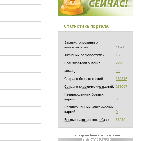
Статистика портала
Зарегистрированных
пользователей:
41268
Активных пользователей:
16
Пользователи онлайн:
2218
Команд:
44
Сыграно боевых партий:
162816
Сыграно классических партий:
253097
Незавершенных боевых
партий:
0
Незавершенных классических
партий:
0
Боевых расстановок в базе:
63919