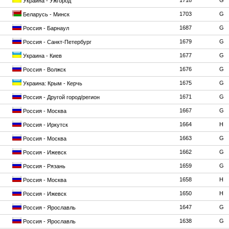
1718
G
Украина - Ужгород
1703
G
Беларусь - Минск
1687
G
Россия - Барнаул
1679
G
Россия - Санкт-Петербург
1677
G
Украина - Киев
1676
G
Россия - Волжск
1675
G
Украина: Крым - Керчь
1671
G
Россия - Другой город/регион
1667
G
Россия - Москва
1664
H
Россия - Иркутск
1663
G
Россия - Москва
1662
G
Россия - Ижевск
1659
G
Россия - Рязань
1658
H
Россия - Москва
1650
H
Россия - Ижевск
1647
G
Россия - Ярославль
1638
G
Россия - Ярославль