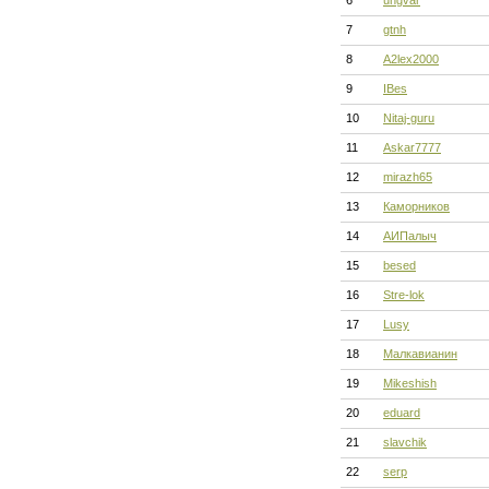
6
ungvar
7
gtnh
8
A2lex2000
9
IBes
10
Nitaj-guru
11
Askar7777
12
mirazh65
13
Каморников
14
АИПалыч
15
besed
16
Stre-lok
17
Lusy
18
Малкавианин
19
Mikeshish
20
eduard
21
slavchik
22
serp