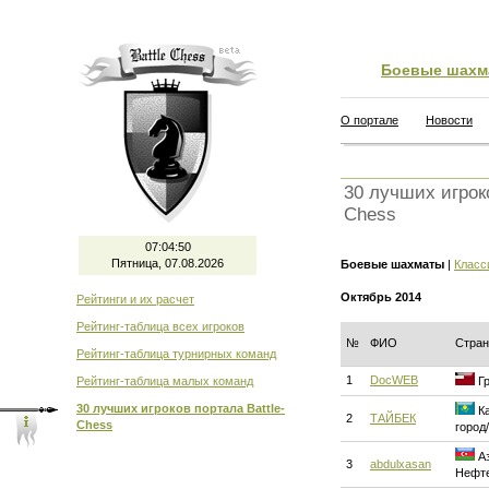
Боевые шахм
О портале
Новости
30 лучших игроко
Chess
07:04:51
Пятница, 07.08.2026
Боевые шахматы
|
Класс
Октябрь 2014
Рейтинги и их расчет
Рейтинг-таблица всех игроков
№
ФИО
Стран
Рейтинг-таблица турнирных команд
1
DocWEB
Рейтинг-таблица малых команд
Гр
30 лучших игроков портала Battle-
Ка
2
ТАЙБЕК
Chess
город
Аз
3
abdulxasan
Нефт