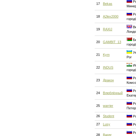
Ро
17
Bekas
Мине
Ро
18
A2lex2000
город
Ве
19
RAXIJ
Лондо
Бе
20
GAMBIT_13
город
Ук
21
Kym
Рог
Ин
22
INDUS
город
Ро
23
Дракон
Комсо
Ро
24
Влюблённый
Екате
Ро
25
warrier
Петер
26
Student
Ро
27
Lusy
Ро
Ро
28
Варяг