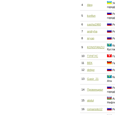
Ук
4
Aleg
город
Ро
5
korifun
город
6
sasha1960
Ро
7
andryha
Ро
8
ягуар
Ро
Ка
9
KONSTANZIJ
Куста
10
ТУНГУС
Го
11
BEK
Ге
12
debjut
Ро
Ка
13
Gasir_21
Ата
Ро
14
Провинциал
город
Аз
15
abdul
Нефт
16
romansito12
Ро