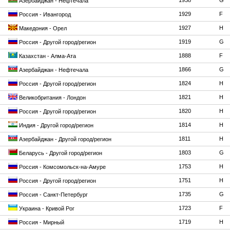
1938
G
Азербайджан - Нефтечала
1929
F
Россия - Ивангород
1927
H
Македония - Орел
1919
G
Россия - Другой город/регион
1888
F
Казахстан - Алма-Ата
1866
G
Азербайджан - Нефтечала
1824
H
Россия - Другой город/регион
1821
H
Великобритания - Лондон
1820
H
Россия - Другой город/регион
1814
H
Индия - Другой город/регион
1811
H
Азербайджан - Другой город/регион
1803
G
Беларусь - Другой город/регион
1753
H
Россия - Комсомольск-на-Амуре
1751
H
Россия - Другой город/регион
1735
G
Россия - Санкт-Петербург
1723
F
Украина - Кривой Рог
1719
H
Россия - Мирный