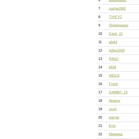
6
abdulxasan
7
sasha1960
8
ТУНГУС
9
Провинциал
10
Gasir_21
11
abdul
12
A2lex2000
13
RAXIJ
14
KKM
15
INDUS
16
Fresh
17
GAMBIT_13
18
Дракон
19
эрэя
20
warrier
21
Kym
22
Мирянка