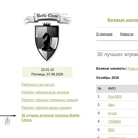
Боевые шахм
О портале
Новости
30 лучших игрок
Боевые шахматы
|
Класс
22:01:11
Пятница, 07.08.2026
Октябрь 2016
Рейтинги и их расчет
№
ФИО
Рейтинг-таблица всех игроков
1
DocWEB
Рейтинг-таблица турнирных команд
2
Aleg
Рейтинг-таблица малых команд
3
ягуар
30 лучших игроков портала Battle-
Chess
4
ТАЙБЕК
5
BEK