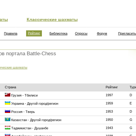
аты
Классические шахматы
Рейтинг
Правила
Библиотека
Опросы
Форум
Пригласить
ов портала Battle-Chess
ические шахматы
Страна
Рейтинг
Тур
1997
D
Грузия - Тбилиси
1959
E
Украина - Другой город/регион
1953
D
Россия - Тверь
1950
G
Казахстан - Другой город/регион
1943
G
Таджикистан - Душанбе