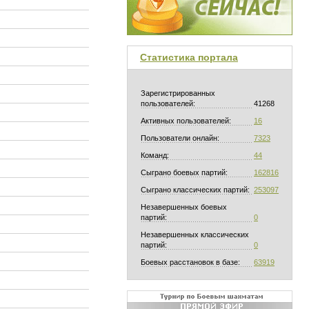
Статистика портала
Зарегистрированных
пользователей:
41268
Активных пользователей:
16
Пользователи онлайн:
7323
Команд:
44
Сыграно боевых партий:
162816
Сыграно классических партий:
253097
Незавершенных боевых
партий:
0
Незавершенных классических
партий:
0
Боевых расстановок в базе:
63919