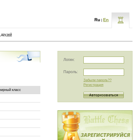
Ru
En
|
 друзей
Логин:
Пароль:
Забыли пароль??
Регистрация
нирный класс