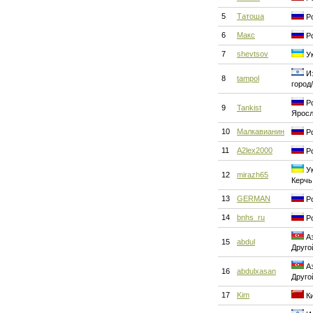
5
Татоша
Ро
6
Макс
Ро
7
shevtsov
Ук
Из
8
tampol
город
Ро
9
Tankist
Ярос
10
Малкавианин
Ро
11
A2lex2000
Ро
Ук
12
mirazh65
Керчь
13
GERMAN
Ро
14
bnhs_ru
Ро
Аз
15
abdul
Друго
Аз
16
abdulxasan
Друго
17
Kim
Ки