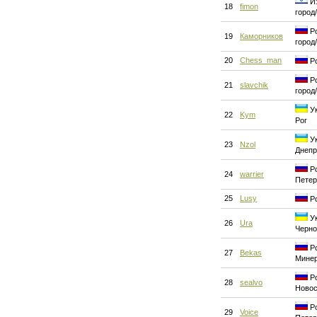
Из
18
fimon
город
Ро
19
Каморников
город
20
Chess_man
Ро
Ро
21
slavchik
город
Ук
22
Kym
Рог
Ук
23
Nzol
Днепр
Ро
24
warrier
Петер
25
Lusy
Ро
Ук
26
Ura
Черн
Ро
27
Bekas
Мине
Ро
28
sealvo
Новос
Ро
29
Voice