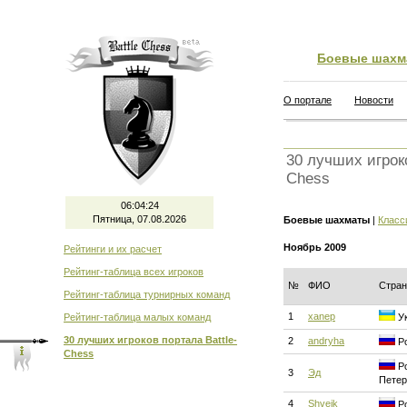
Боевые шахм
О портале
Новости
30 лучших игроко
Chess
06:04:24
Пятница, 07.08.2026
Боевые шахматы
|
Класс
Ноябрь 2009
Рейтинги и их расчет
Рейтинг-таблица всех игроков
№
ФИО
Стран
Рейтинг-таблица турнирных команд
1
xanep
Рейтинг-таблица малых команд
Ук
30 лучших игроков портала Battle-
2
andryha
Ро
Chess
Ро
3
Эд
Петер
4
Shveik
Ро